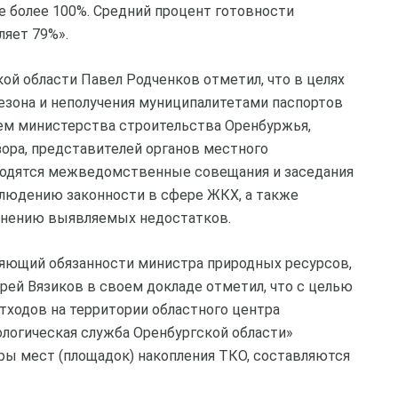
е более 100%. Средний процент готовности
яет 79%».
ой области Павел Родченков отметил, что в целях
езона и неполучения муниципалитетами паспортов
ием министерства строительства Оренбуржья,
ора, представителей органов местного
оводятся межведомственные совещания и заседания
людению законности в сфере ЖКХ, а также
анению выявляемых недостатков.
яющий обязанности министра природных ресурсов,
ей Вязиков в своем докладе отметил, что с целью
ходов на территории областного центра
логическая служба Оренбургской области»
ы мест (площадок) накопления ТКО, составляются