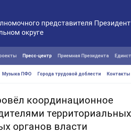
лномочного представителя Президент
льном округе
роекты
Пресс-центр
Приемная Президента
Единст
Музыка ПФО
Города трудовой доблести
Контакты
ровёл координационное
одителями территориальны
ых органов власти