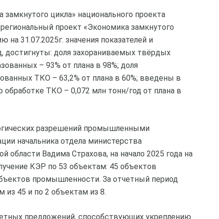
а замкнутого цикла» национального проекта
я региональный проект «Экономика замкнутого
ю на 31.07.2025г. значения показателей и
д, достигнуты: доля захораниваемых твёрдых
ованных – 93% от плана в 98%; доля
ванных ТКО – 63,2% от плана в 60%; введены в
бработке ТКО – 0,072 млн тонн/год от плана в
логических разрешений промышленными
ации начальника отдела министерства
 области Вадима Страхова, на начало 2025 года на
лучение КЭР по 53 объектам: 45 объектов
объектов промышленности. За отчетный период
 из 45 и по 2 объектам из 8.
ретных предложений, способствующих укреплению