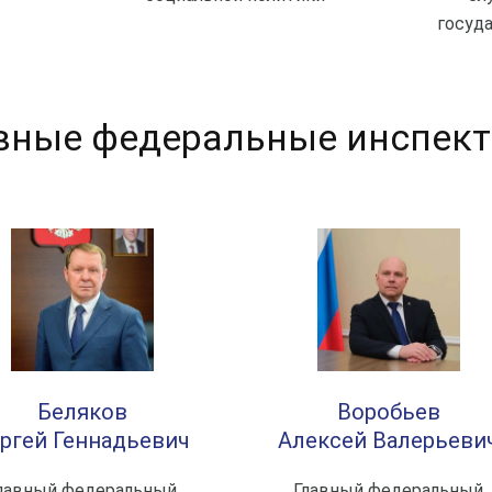
госуд
вные федеральные инспек
Беляков
Воробьев
ргей Геннадьевич
Алексей Валерьеви
лавный федеральный
Главный федеральный