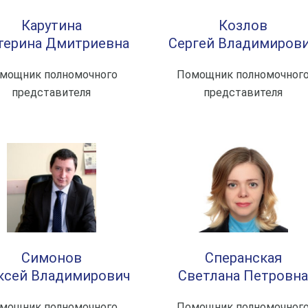
Карутина
Козлов
терина Дмитриевна
Сергей Владимиров
мощник полномочного
Помощник полномочног
представителя
представителя
Симонов
Сперанская
ксей Владимирович
Светлана Петровна
мощник полномочного
Помощник полномочног