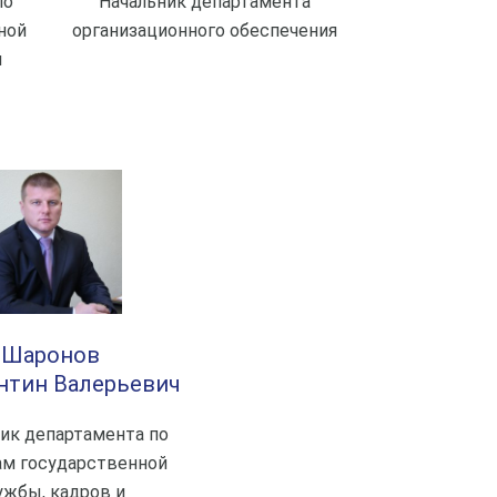
по
Начальник департамента
ной
организационного обеспечения
и
Шаронов
нтин Валерьевич
ик департамента по
ам государственной
ужбы, кадров и