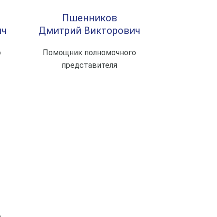
Пшенников
ич
Дмитрий Викторович
о
Помощник полномочного
представителя
о