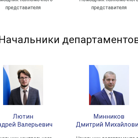
представителя
представителя
Начальники департаменто
Лютин
Минников
ндрей Валерьевич
Дмитрий Михайлов