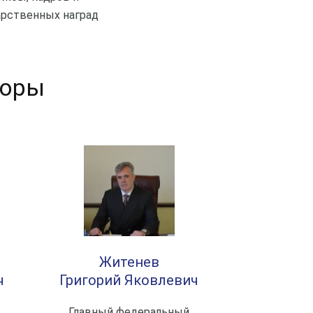
арственных наград
торы
Житенев
ч
Григорий Яковлевич
Главный федеральный