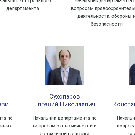
чальник контрольного
Начальник департамента 
департамента
вопросам правоохранитель
деятельности, обороны 
безопасности
Сухопаров
евич
Евгений Николаевич
Конста
та по
Начальник департамента по
Начальн
енных
вопросам экономической и
вопрос
социальной политики
сл