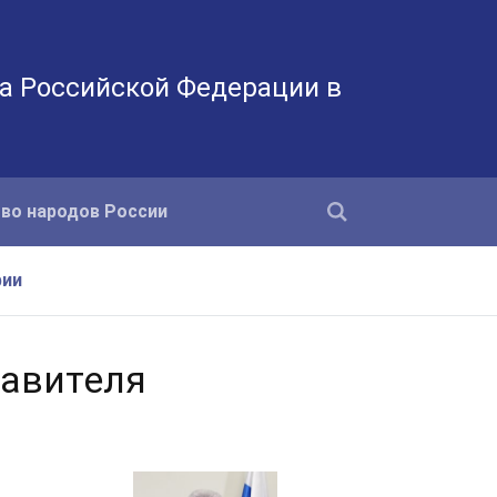
а Российской Федерации в
во народов России
фии
тавителя