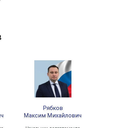
в
Рябков
ич
Максим Михайлович