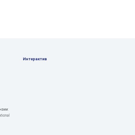
Интерактив
нзии:
tional