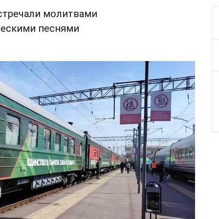
стречали молитвами
ческими песнями