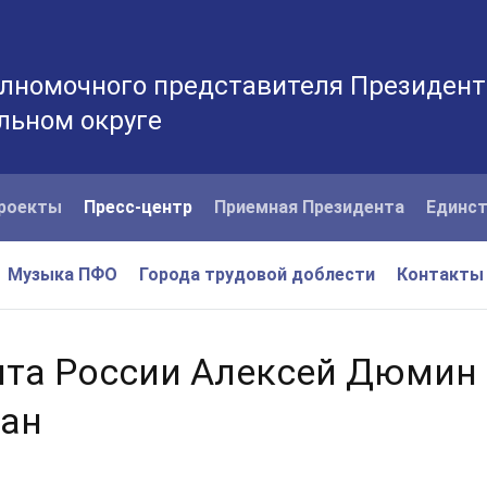
лномочного представителя Президент
льном округе
роекты
Пресс-центр
Приемная Президента
Единст
Музыка ПФО
Города трудовой доблести
Контакты
та России Алексей Дюмин
дан